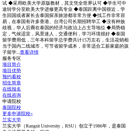
试 ◆采用欧美大学原版教材，其文凭全世界认可 ◆学生可中
途转学分至欧美大学进修更高专业 ◆泰国距离中国很近，学
生回国或者家长去泰国探亲旅游都非常方便 ◆找工作非常容
易，在泰国有许多香港、台湾公司长期招聘华工 ◆没有种族
歧视，华人后裔在泰国的经济与政治上占主导地位 ◆局势稳
定，气候适宜，风景迷人，交通便利，学习环境很好 ◆泰国
留学费用低，三年本科留学总学费共计15万左右，生活花销相
当于国内二线城市，可节省留学成本，非常适合工薪家庭的孩
子留学...
查看详情
服务专区
项目简介
项目优势
预约看校
招生简章
在线报名
在线咨询
申请院校
泰国院校
更多申请院校»
兰实大学
兰实大学（Rangsit University，RSU）创立于1986年，是泰国