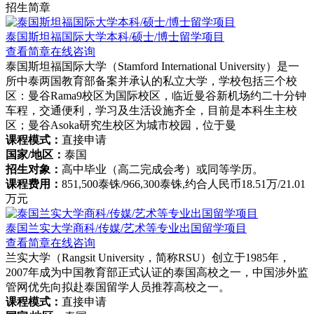
招生简章
泰国斯坦福国际大学本科/硕士/博士留学项目
查看简章
在线咨询
泰国斯坦福国际大学（Stamford International University）是一
所中泰两国教育部备案并承认的私立大学，学校包括三个校
区：曼谷Rama9校区为国际校区，临近曼谷新机场约二十分钟
车程，交通便利，学习及生活设施齐全，目前是本科生主校
区；曼谷Asoka研究生校区为城市校园，位于曼
课程模式：
直接申请
国家/地区：
泰国
招生对象：
高中毕业（高二完成会考）或同等学历。
课程费用：
851,500泰铢/966,300泰铢,约合人民币18.51万/21.01
万元
泰国兰实大学商科/传媒/艺术等专业出国留学项目
查看简章
在线咨询
兰实大学（Rangsit University，简称RSU）创立于1985年，
2007年成为中国教育部正式认证的泰国高校之一，中国涉外监
管网优先向拟赴泰国留学人员推荐高校之一。
课程模式：
直接申请