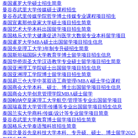
泰国暹罗大学硕士招生简章
曼谷吞武里大学传媒硕士课程招生
曼谷吞武里传媒学院哲学博士传媒专业课程项目招生
泰国宣素那他皇家大学硕士项目招生简章
泰国艺术大学本科出国留学项目招生简章
泰国格乐大学大健康促进与医学大数据专业本科留学项目
泰国暹罗大学MBA硕士出国留学项目招生信息
泰国先皇理工大学3年制专升硕招生简章
泰国斯坦福国际大学教育学博士留学项目招生信息
泰国华侨崇圣大学汉语教学专业硕士留学项目招生简章
泰国亚洲理工学院硕士出国留学项目招生信息
泰国亚洲理工学院博士留学项目招生简章
泰国易三仓大学中英双语工商管理(MBA)硕士学位课程
泰国商会大学本科、硕士、博士出国留学项目招生信息
泰国商会大学创意管理学院MBA硕士留学
泰国帕纳空皇家理工大学航空/管理等专业出国留学项目
泰国瑞嘉普大学管理/传播等专业出国留学项目招生信息
泰国兰实大学商科/传媒/设计等专业留学项目简章
曼谷吞武里大学教育博士留学项目招生简章
泰国格乐大学泰语预科班招生简章
泰国北曼谷先皇科技大学本科、专升硕、硕士、博士留学2025