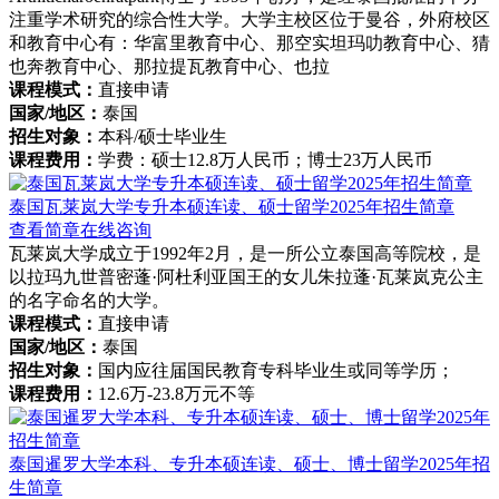
注重学术研究的综合性大学。大学主校区位于曼谷，外府校区
和教育中心有：华富里教育中心、那空实坦玛叻教育中心、猜
也奔教育中心、那拉提瓦教育中心、也拉
课程模式：
直接申请
国家/地区：
泰国
招生对象：
本科/硕士毕业生
课程费用：
学费：硕士12.8万人民币；博士23万人民币
泰国瓦莱岚大学专升本硕连读、硕士留学2025年招生简章
查看简章
在线咨询
瓦莱岚大学成立于1992年2月，是一所公立泰国高等院校，是
以拉玛九世普密蓬·阿杜利亚国王的女儿朱拉蓬·瓦莱岚克公主
的名字命名的大学。
课程模式：
直接申请
国家/地区：
泰国
招生对象：
国内应往届国民教育专科毕业生或同等学历；
课程费用：
12.6万-23.8万元不等
泰国暹罗大学本科、专升本硕连读、硕士、博士留学2025年招
生简章