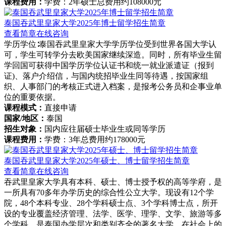
课程费用：
学费：2年硕士总费用约108000元
泰国吞武里皇家大学2025年博士留学招生简章
查看简章
在线咨询
学历学位∶泰国吞武里皇家大学学历学位受到世界各国大学认
可，学生可转学分去欧美国家继续深造。同时，所有毕业生留
学回国可获得中国学历学位认证书和统一就业派遣证（报到
证)、落户介绍信，与国内统招毕业生同等待遇，按国家组
织、人事部门的考核正式进入档案，是报考公务员和企事业单
位的重要依据。
课程模式：
直接申请
国家/地区：
泰国
招生对象：
国内应往届硕士毕业生或同等学历
课程费用：
学费：3年总费用约178000元
泰国吞武里皇家大学2025年硕士、博士留学招生简章
查看简章
在线咨询
吞武里皇家大学具有本科、硕士、博士授予权的高等学府，是
一所具有70多年办学历史的综合性公立大学。现设有12个学
院，48个本科专业、28个学科硕士点、3个学科博士点，所开
设的专业覆盖经济管理、法学、医学、理学、文学、旅游等多
个学科，是泰国办学层次和类别齐全的著名大学，在社会上的