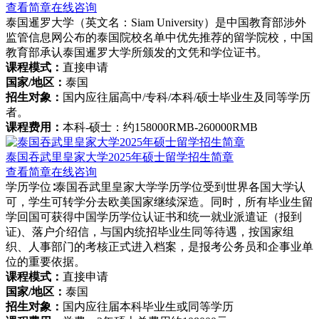
查看简章
在线咨询
泰国暹罗大学（英文名：Siam University）是中国教育部涉外
监管信息网公布的泰国院校名单中优先推荐的留学院校，中国
教育部承认泰国暹罗大学所颁发的文凭和学位证书。
课程模式：
直接申请
国家/地区：
泰国
招生对象：
国内应往届高中/专科/本科/硕士毕业生及同等学历
者。
课程费用：
本科-硕士：约158000RMB-260000RMB
泰国吞武里皇家大学2025年硕士留学招生简章
查看简章
在线咨询
学历学位∶泰国吞武里皇家大学学历学位受到世界各国大学认
可，学生可转学分去欧美国家继续深造。同时，所有毕业生留
学回国可获得中国学历学位认证书和统一就业派遣证（报到
证)、落户介绍信，与国内统招毕业生同等待遇，按国家组
织、人事部门的考核正式进入档案，是报考公务员和企事业单
位的重要依据。
课程模式：
直接申请
国家/地区：
泰国
招生对象：
国内应往届本科毕业生或同等学历