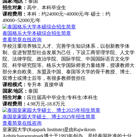
国家/地区：
泰国
招生对象：
高中、本科毕业生
课程费用：
本科：约24000元~40000元/年 硕士：约
49000~52000元/年
泰国格乐大学本硕综合招生简章
查看简章
在线咨询
学校注重培养独立人才、完善学生知识体系，以创新教学体
制、促进智慧型社会发展为己任，下设工商管理学院、人文学
院、法律学院、政治学院、国际学院、中国国际语言文化学
院、科学研究院等。格乐大学国际师资力量雄厚，授课教师大
部分来自欧美、东盟及中国、泰国等大学的骨干教授、博士、
双博士或博士后等，有很多教师曾担任
课程模式：
专升本 直接申请
国家/地区：
泰国
招生对象：
应往届高中毕业生/专科生/本科生
课程费用：
4.98万元-18.8万元
泰国皇家园大学硕士、博士2025年招生简章
查看简章
在线咨询
皇家园大学(Rajapark Institute)是由Rajwikrom
Arthiticharoenratpark博士于1993年创办，是经泰国批准的十分