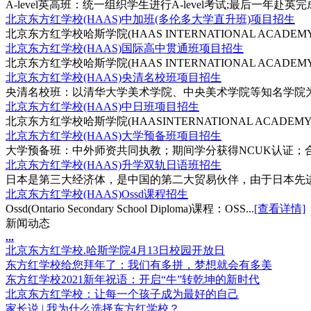
A-level英高班：统一组织学生进行A-level考试;最后一年赴英完
北京东方红学校(HAAS)中加班(多伦多大学直升班)项目招生
北京东方红学校哈斯学院(HAAS INTERNATIONAL ACADEMY
北京东方红学校(HAAS)国际高中贯通班项目招生
北京东方红学校哈斯学院(HAAS INTERNATIONAL ACADEMY
北京东方红学校(HAAS)央清名校班项目招生
央清名校班：以清华大学美术学院、中央美术学院等知名学院为主
北京东方红学校(HAAS)中日班项目招生
北京东方红学校哈斯学院(HAASINTERNATIONAL ACADEMY
北京东方红学校(HAAS)大学预备班项目招生
大学预备班：中外师资共同执教；期间学分获得NCUK认证；合
北京东方红学校(HAAS)升学双轨日语班招生
日本是第三大经济体，是中国的第二大贸易伙伴，由于日本先进
北京东方红学校(HAAS)Ossd课程招生
Ossd(Ontario Secondary School Diploma)课程：OSS...
[查看详情]
新闻动态
.
.
.
北京东方红学校.哈斯学院4月13日校园开放日
东方红学校给您拜年了：我们有多拼，梦想就会有多美
东方红学校2021新年祝语：开启“牛”转乾坤的新时代
北京东方红学校：让每一个孩子成为最好的自己
家长说 | 我为什么选择东方红学校？