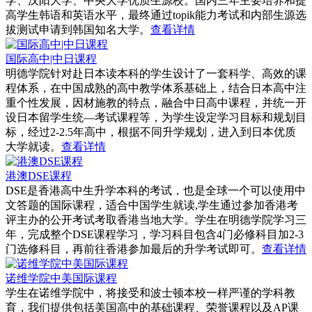
学、汉阳大学、中央大学优质生源校。国内三年主要培养和提
高学生韩语和英语水平，最终通过topik能力考试和内部生源选
拔测试申请到韩国知名大学。
查看详情
国际高中|中日课程
明德学院针对赴日本读本科的学生设计了一套科学、高效的课
程体系，在中国成熟的高中教学体系基础上，结合日本高中注
重个性发展，因材施教的特点，融合中日高中课程，并统一开
设日本留学生统―考试课程等，为学生设定学习目标和规划目
标，经过2-2.5年高中，根据不同升学规划，进入到日本优质
大学就读。
查看详情
港澳DSE课程
DSE是香港高中生升学本科的考试，也是全球一个可以使用中
文答题的国际课程，适合中国学生就读,学生通过参加香港考
评主办的公开考试考取香港当地大学。学生在明德学院学习三
年，完成整个DSE课程学习，学习科目包含4门必修科目加2-3
门选修科目，再前往香港参加最后的升学考试即可。
查看详情
诺维学院中美国际课程
学生在诺维学院中，将接受和波士顿本校一样严谨的学科教
育，我们提供包括美国高中的基础课程、荣誉课程以及AP课