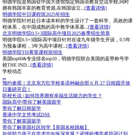
明德学院是韩国驻中国大使馆指定韩国语教育交流学校,同时
拥有韩国丰富的教育资源,在韩国设立...
[查看详情]
明德学院中日课程班2025年招生
明德学院针对赴日本读本科的学生设计了一套科学、高效的课
程体系，在中国成熟的高中教学体系基...
[查看详情]
北京明德学院0.5+3国际高中项目2025春季招生简章
明德学院0.5+3国际高中项目针对在读九年级学生开设，0.5年
为预备课程，3年为高中课程...
[查看详情]
明德学院TIS菁英课程班招生
美国top60&专业排名top10，明德学院联合美国的蓝带称号学
校THE IND...
[查看详情]
学校动态
.
.
.
预约参观｜北京东方红学校多语种融合部 6 月 27 日校园开放
日重磅开启！
听校长说 | 如何培养拥有幸福生活能力的学生？
国际高中|带你了解美国留学
带你了解日韩留学
香港中学文凭考试DSE
带你了解英国留学
带你了解美国社区转学【美国名校跳板】
如何助力孩子在学术中向纵深发展？诺维哈佛学者培训计划