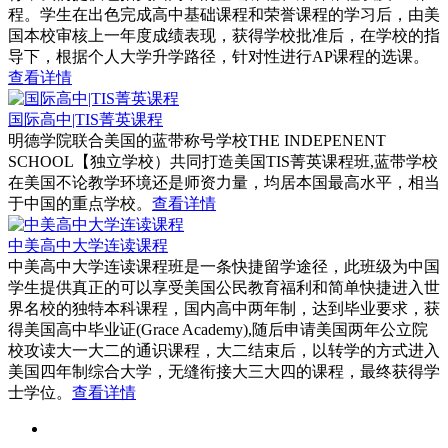
程。学生在出色完成高中基础课程和荣誉课程的学习后，由美
国本校审核上一年度成绩表现，获得学校批准后，在学校的指
导下，根据个人大学升学路径，针对性进行AP课程的选课。
查看详情
国际高中|TIS菁英课程
明德学院联合美国的蓝带称号学校THE INDEPENENT
SCHOOL【独立学校）共同打造美国TIS菁英课程班,蓝带学校
在美国不论教学环境还是师资力量，均居本国最高水平，相当
于中国的重点学校。
查看详情
中美高中大学连读课程
中美高中大学连读课程班是一条快捷留学途径，此班级为中国
学生提供真正的可以享受美国公民教育福利和简单快捷进入世
界名校的独特本科课程，国内高中两年制，达到毕业要求，获
得美国高中毕业证(Grace Academy),随后申请美国两年公立院
校攻读大一大二的通识课程，大二结束后，以转学的方式进入
美国四年制综合大学，无缝衔接大三大四的课程，最终获得学
士学位。
查看详情