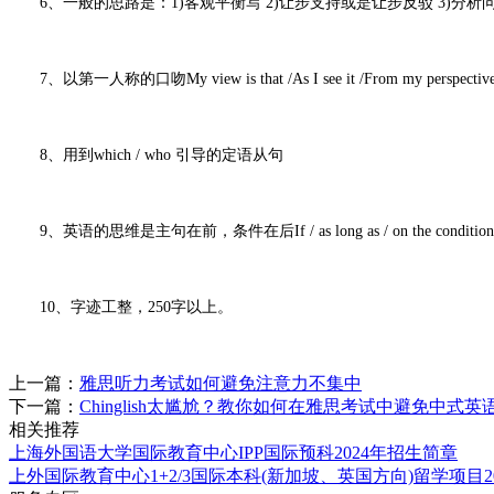
6、一般的思路是：1)客观平衡写 2)让步支持或是让步反驳 3)分
7、以第一人称的口吻My view is that /As I see it /From my 
8、用到which / who 引导的定语从句
9、英语的思维是主句在前，条件在后If / as long as / on the condition 
10、字迹工整，250字以上。
上一篇：
雅思听力考试如何避免注意力不集中
下一篇：
Chinglish太尴尬？教你如何在雅思考试中避免中式英
相关推荐
上海外国语大学国际教育中心IPP国际预科2024年招生简章
上外国际教育中心1+2/3国际本科(新加坡、英国方向)留学项目2