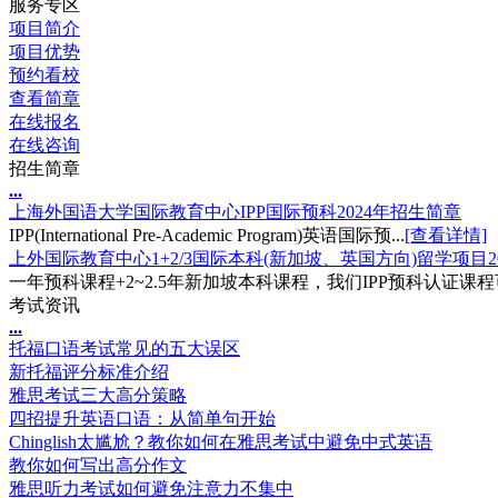
服务专区
项目简介
项目优势
预约看校
查看简章
在线报名
在线咨询
招生简章
.
.
.
上海外国语大学国际教育中心IPP国际预科2024年招生简章
IPP(International Pre-Academic Program)英语国际预...
[查看详情]
上外国际教育中心1+2/3国际本科(新加坡、英国方向)留学项目2
一年预科课程+2~2.5年新加坡本科课程，我们IPP预科认证课程
考试资讯
.
.
.
托福口语考试常见的五大误区
新托福评分标准介绍
雅思考试三大高分策略
四招提升英语口语：从简单句开始
Chinglish太尴尬？教你如何在雅思考试中避免中式英语
教你如何写出高分作文
雅思听力考试如何避免注意力不集中