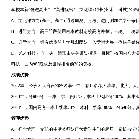
学校本着“低进高出”、“高进优出”、文化课+特长(艺术、科技)的教
A、文化课方向(高一、高二):通过周测、月考、进门测加强学生每
B、进阶方向：高三阶段使用校本教材进校高考冲刺，一轮、二轮
C、升学方向：拥有优质的升学规划团队，入学时为每一位孩子做好
D、艺术科技方向：央、清班由央美师资授课，目标学校国内八大美
科技：国内985院校及世界排名前30的院校。
成绩优势
2022年，经该团队培养的85名学生中，有12名考入清华、北大、人
2023年，分686分，一本上线比例63%，本科上线比例100%，其中
2024年，国内高考一本上线率78%，本科上线率100%，分698分，其
管理优势
A、宿舍管理：专职的生活教师队伍负责学生们的起居，家长与学校保