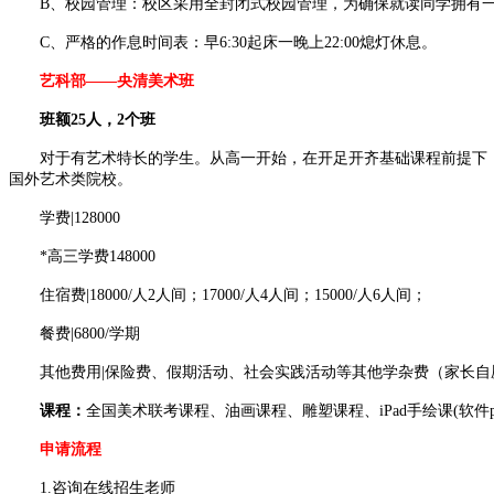
B、校园管理：校区采用全封闭式校园管理，为确保就读同学拥有一
C、严格的作息时间表：早6:30起床一晚上22:00熄灯休息。
艺科部——
央清美术班
班额25人，2个班
对于有艺术特长的学生。从高一开始，在开足开齐基础课程前提下，
国外艺术类院校。
学费|128000
*高三学费148000
住宿费|18000/人2人间；17000/人4人间；15000/人6人间；
餐费|6800/学期
其他费用|保险费、假期活动、社会实践活动等其他学杂费（家长自
课程：
全国美术联考课程、油画课程、雕塑课程、iPad手绘课(软件p
申请流程
1.咨询在线招生老师