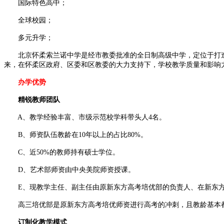
国际特色高中；
全球校园；
多元升学；
北京怀柔索兰诺中学是经市教委批准的全日制高级中学，定位于打造
来，在怀柔区政府、区委和区教委的大力支持下，学校教学质量和影响
办学优势
精锐教师团队
A、教学经验丰富、市级示范校学科带头人4名。
B、师资队伍教龄在10年以上的占比80%。
C、近50%的教师持有硕士学位。
D、艺术部师资由中央美院师资授课。
E、现教学主任、副主任由原新东方高考培优部的负责人、在新东方任
高三培优部是原新东方高考培优师资进行高考的冲刺，且教龄基本都
订制化教学模式