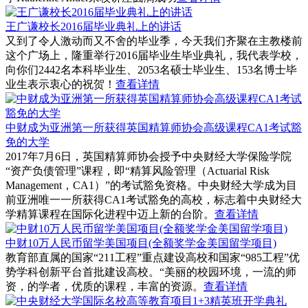
王广谦校长2016届毕业典礼上的讲话
又到了令人激动而又不舍的毕业季，今天我们齐聚在主教楼前
这个广场上，隆重举行2016届毕业生毕业典礼，我代表学校，
向你们2442名本科毕业生、2053名硕士毕业生、153名博士毕
业生表示衷心的祝贺！
查看详情
中财成为亚洲第一所获得英国精算师协会高级课程CA1考试豁
免的大学
2017年7月6日，英国精算师协会授予中央财经大学保险学院
“资产负债管理”课程，即“精算风险管理（Actuarial Risk
Management，CA1）”的考试豁免资格。中央财经大学成为目
前亚洲唯一一所获得CA1考试豁免的高校，标志着中央财经大
学精算课程在国际化进程中迈上新的台阶。
查看详情
中财10万人民币留学美国项目(全额奖学金美国留学项目)
教育部直属的国家“211工程”重点建设高校和国家“985工程”优
势学科创新平台首批建设高校。“美丽的校园环境，一流的师
资，的学者，优质的课程，丰富的资源。
查看详情