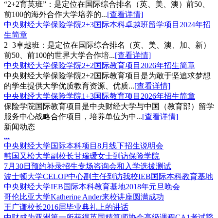
“2+2育英班”：是定位在国际综合排名（英、美、澳）前50、
前100的海外合作大学培养的...
[查看详情]
中央财经大学保险学院2+3国际本科卓越班留学项目2024年招
生简章
2+3卓越班：是定位在国际综合排名（英、美、澳、加、新）
前50、前100的世界大学合作培...
[查看详情]
中央财经大学保险学院2+2国际教育项目2026年招生简章
中央财经大学保险学院2+2国际教育项目是为敢于坚追求梦想
的学生提供大学优质教育资源、优质...
[查看详情]
中央财经大学保险学院1+3国际教育项目2026年招生简章
保险学院国际教育项目是中央财经大学与中国（教育部）留学
服务中心战略合作项目，培养单位为中...
[查看详情]
新闻动态
.
.
.
中央财经大学国际本科项目8月线下招生说明会
韩国又松大学副校长甘瑞瑗女士到访保险学院
7月30日预约补录招生专场咨询会和入学选拔测试
波士顿大学CELOP中心副主任到访我校IEB国际本科教育基地
中央财经大学IEB国际本科教育基地2018年元旦晚会
哥伦比亚大学Katherine Ander来校讲座圆满成功
王广谦校长2016届毕业典礼上的讲话
中财成为亚洲第一所获得英国精算师协会高级课程CA1考试豁