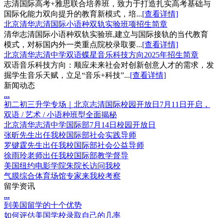
志清国际高考+雅思联合培养班，致力于打造扎实高考基础与
国际化能力双向提升的教育新模式，培...
[查看详情]
北京清华志清国际小语种双轨实验班项招生简章
清华志清国际小语种双轨实验班,建立与国际接轨的当代教育
模式，对标国内外一类重点院校录取要...
[查看详情]
北京清华志清中学双语蝶星音乐科技方向2025年招生简章
双语音乐科技方向：顺应未来社会对创新创意人才的需求，发
掘学生音乐天赋，立足“音乐+科技”...
[查看详情]
新闻动态
.
.
.
初二初三升学专场｜北京志清国际校园开放日7月11日开启，
双语 / 艺术 / 小语种班型全面揭秘
北京清华志清中学国际部7月14日校园开放日
张昕先生出任我校国际部社会实践导师
罗键霆先生出任我校国际部社会公益导师
徐雨玲老师出任我校国际部教学督导
美国纽约电影学院朱院长访问我校
气膜综合体育场馆专家来我校考察
留学资讯
.
.
.
到美国留学的十个优势
如何评估美国学校录取自己的几率