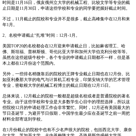
时间是11月16日，俄亥俄州立大学的机械工程、比较文学等专业的截
止日期是11月30日，申请这些学校和专业的同学要把握好截止时间。
不过，11月截止的院校和专业并不是很多，截止高峰集中在12月和来
年1月。
2、名校申请截止“扎堆”时间：12月-1月。
美国TOP20的名校都会在12月迎来申请截止日，比如麻省理工、哈
佛、斯坦福、普林斯顿、哥伦比亚大学和加州大学伯克利分校等等。
虽然在这些超级牛校中，各个专业的申请截止日期都不一样，但是基
本上都在12月份这个范围内。
另外，一些排名稍微靠后的院校的王牌专业截止日期也在12月份。比
如亚利桑那大学的电气与计算机工程专业，印第安纳大学的艺术管理
专业，密歇根大学的机械工程博士的截止日期在12月15日。
总体来说，12月截止的院校一般都是超级名校或者是普通院校的著名
专业。由于这些学校和专业是大多数学生心目中的理想选择，所以这
些院校12月的申请处理工作会非常繁忙。同时，12月还有美国最大的
节日圣诞节，为避开节日假期，中国学生最少应在圣诞节之前一周把
材料全部寄送到学校。
在1月份截止的院校中也有不少名声很大的院校，包括西北大学、康奈
尔大学、芝加哥大学、卡内基梅隆大学、圣路易斯华盛顿大学等